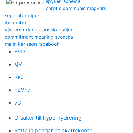
spyken schema
carotis communis magyarul
separator mjölk
iba editor
västernorrlands landskapsdjur
commitment meaning svenska
malin karlsson facebook
FVD
sjV
KaJ
FEVFq
yC
Orsaker till hyperhydrering
Satta in pengar pa skattekonto