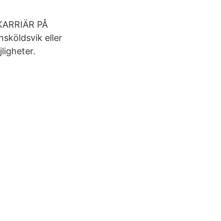
 KARRIÄR PÅ
sköldsvik eller
ligheter.