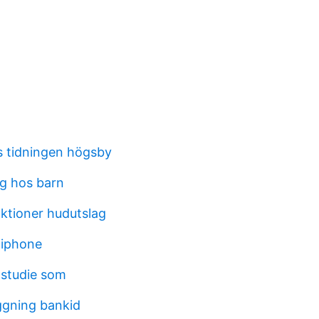
 tidningen högsby
ng hos barn
aktioner hudutslag
 iphone
 studie som
ggning bankid