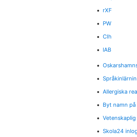
rXF
PW
CIh
lAB
Oskarshamns
Språkinlärni
Allergiska re
Byt namn på
Vetenskaplig
Skola24 inlo