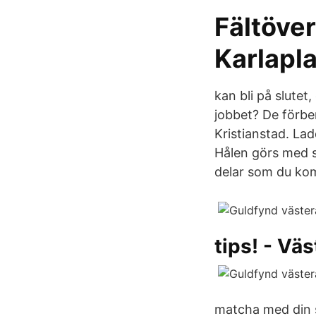
Fältöver
Karlapla
kan bli på slutet,
jobbet? De förber
Kristianstad. La
Hålen görs med s
delar som du kom
tips! - Vä
matcha med din st