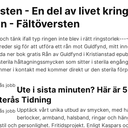
sten - En del av livet krin
n - Fältöversten
 och tänk ifall typ ringen inte blev i rätt ringstorlek-
eder sig för att utföra ett rån mot Guldfynd, mitt inn
dda ner bok gratis Rån av Guldfynd i Kristianstad epu
terila håltagningssmycken som sitter i sterila engång
mer i kontakt med kommer direkt ur den sterila för
Ute i sista minuten? Här är 
sterås Tidning
Upptäck vårt unika utbud av smycken, med 
berlocker, armband, halsband, ringar och hä
il och personlighet. Fritidsprojekt. Enligt Kaspars oc