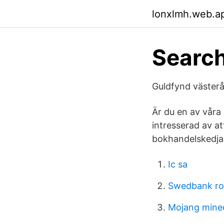
lonxlmh.web.a
Search
Guldfynd västerås
Är du en av våra
intresserad av 
bokhandelskedjan
Ic sa
Swedbank rob
Mojang mine