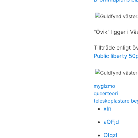
"Övik" ligger i V
Tillträde enligt
Public liberty 50
mygizmo
queerteori
teleskoplastare b
xIn
aQFjd
OIqzl