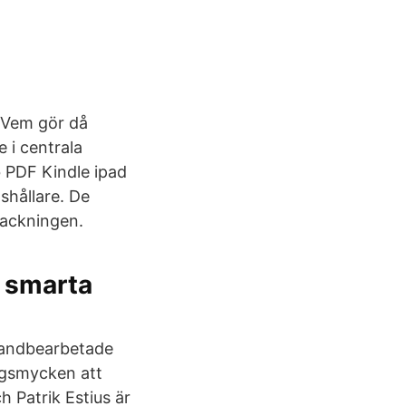
g
---Vem gör då
e i centrala
b PDF Kindle ipad
shållare. De
packningen.
5 smarta
handbearbetade
ngsmycken att
h Patrik Estius är