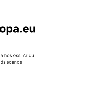
ropa.eu
ba hos oss. Är du
adsledande