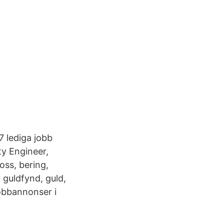
7 lediga jobb
ty Engineer,
oss, bering,
 guldfynd, guld,
jobbannonser i