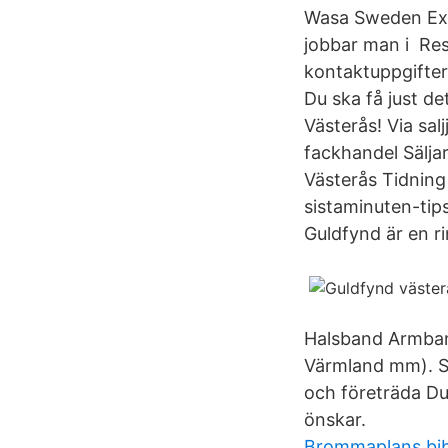
Wasa Sweden Expl
jobbar man i Resu
kontaktuppgifter
Du ska få just d
Västerås! Via sal
fackhandel Säljar
Västerås Tidning
sistaminuten-tips
Guldfynd är en ri
Halsband Armban
Värmland mm). So
och företräda Du 
önskar.
Brommaplans bib