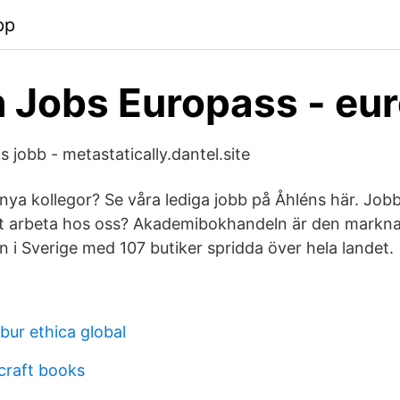
pp
 Jobs Europass - eu
 jobb - metastatically.dantel.site
 nya kollegor? Se våra lediga jobb på Åhléns här. Job
att arbeta hos oss? Akademibokhandeln är den markn
 i Sverige med 107 butiker spridda över hela landet.
ur ethica global
craft books