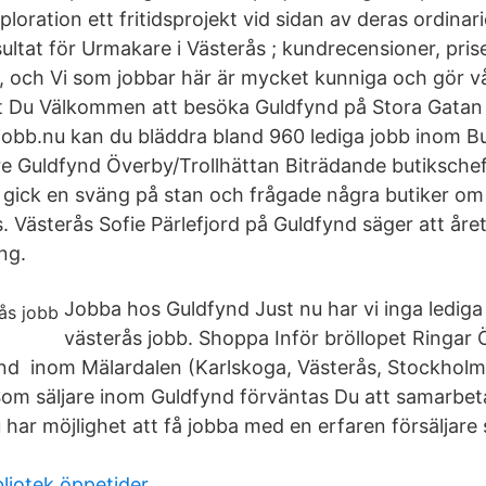
oration ett fritidsprojekt vid sidan av deras ordinar
ltat för Urmakare i Västerås ; kundrecensioner, prise
, och Vi som jobbar här är mycket kunniga och gör vå
et Du Välkommen att besöka Guldfynd på Stora Gatan 
jjobb.nu kan du bläddra bland 960 lediga jobb inom Bu
e Guldfynd Överby/Trollhättan Biträdande butikschef t
 gick en sväng på stan och frågade några butiker om
. Västerås Sofie Pärlefjord på Guldfynd säger att året
ng.
Jobba hos Guldfynd Just nu har vi inga lediga
västerås jobb. Shoppa Inför bröllopet Ringar
d inom Mälardalen (Karlskoga, Västerås, Stockholm,
m säljare inom Guldfynd förväntas Du att samarbeta
har möjlighet att få jobba med en erfaren försäljare 
liotek öppetider