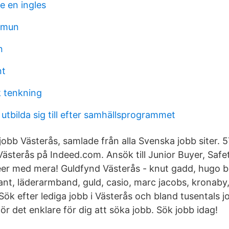
e en ingles
mmun
n
nt
k tenkning
tbilda sig till efter samhällsprogrammet
jobb Västerås, samlade från alla Svenska jobb siter. 5
Västerås på Indeed.com. Ansök till Junior Buyer, Safe
eer med mera! Guldfynd Västerås - knut gadd, hugo b
ant, läderarmband, guld, casio, marc jacobs, kronaby,
 Sök efter lediga jobb i Västerås och bland tusentals 
gör det enklare för dig att söka jobb. Sök jobb idag!