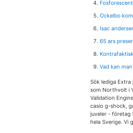
Fosforescent
Ockelbo ko
Isac anderse
65 ars prese
Kontrafaktis
Vad kan man u
Sök lediga Extra 
som Northvolt i 
Validation Engin
casio g-shock, g
juveler - företag
hela Sverige. Vi 