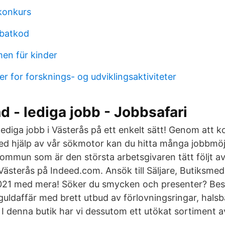
konkurs
bbatkod
men für kinder
er for forsknings- og udviklingsaktiviteter
d - lediga jobb - Jobbsafari
lediga jobb i Västerås på ett enkelt sätt! Genom att k
med hjälp av vår sökmotor kan du hitta många jobbmöjl
kommun som är den största arbetsgivaren tätt följt a
 Västerås på Indeed.com. Ansök till Säljare, Butiksme
21 med mera! Söker du smycken och presenter? Bes
 guldaffär med brett utbud av förlovningsringar, hals
I denna butik har vi dessutom ett utökat sortiment a