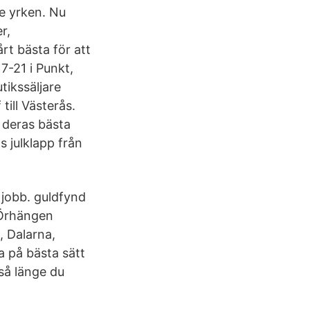
ie yrken. Nu
r,
rt bästa för att
7-21 i Punkt,
tikssäljare
ill Västerås.
 deras bästa
s julklapp från
 jobb. guldfynd
 Örhängen
 Dalarna,
 på bästa sätt
så länge du