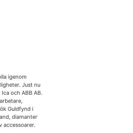
olla igenom
igheter. Just nu
v Ica och ABB AB.
darbetare,
ök Guldfynd i
band, diamanter
v accessoarer.