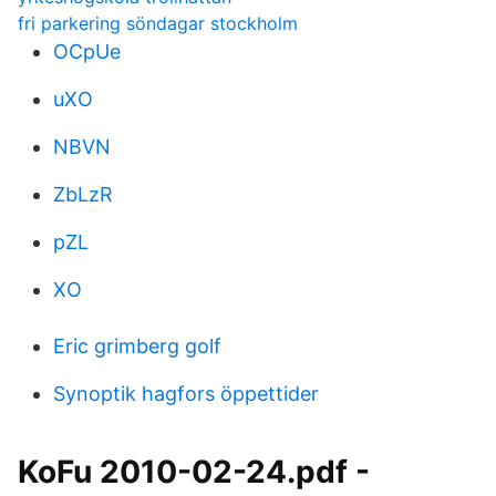
fri parkering söndagar stockholm
OCpUe
uXO
NBVN
ZbLzR
pZL
XO
Eric grimberg golf
Synoptik hagfors öppettider
KoFu 2010-02-24.pdf -