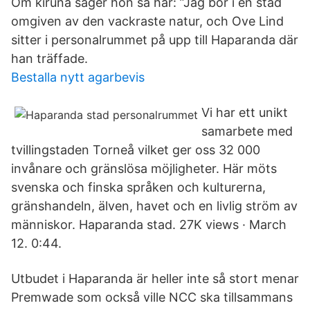
Om kiruna säger hon så här: ”Jag bor i en stad
omgiven av den vackraste natur, och Ove Lind
sitter i personalrummet på upp till Haparanda där
han träffade.
Bestalla nytt agarbevis
Vi har ett unikt
samarbete med
tvillingstaden Torneå vilket ger oss 32 000
invånare och gränslösa möjligheter. Här möts
svenska och finska språken och kulturerna,
gränshandeln, älven, havet och en livlig ström av
människor. Haparanda stad. 27K views · March
12. 0:44.
Utbudet i Haparanda är heller inte så stort menar
Premwade som också ville NCC ska tillsammans